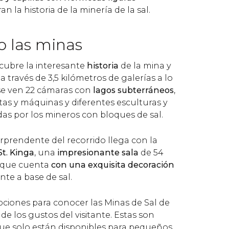
an la historia de la minería de la sal.
o las minas
scubre la interesante
historia
de la mina y
a través de 3,5 kilómetros de galerías a lo
 se ven 22 cámaras con
lagos subterráneos
,
as y máquinas y diferentes esculturas y
adas por los mineros con bloques de sal.
prendente del recorrido llega con la
St. Kinga
, una
impresionante sala
de 54
 que cuenta
con una exquisita decoración
nte a base de sal.
pciones para conocer las Minas de Sal de
de los gustos del visitante. Estas son
 que solo están disponibles para pequeños