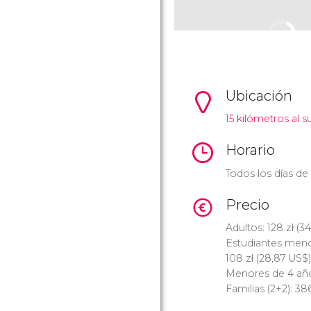
Ubicación
15 kilómetros al s
Horario
Todos los días de
Precio
Adultos: 128
zł
(34
Estudiantes menor
108
zł
(28,87
US$
)
Menores de 4 años
Familias (2+2): 3