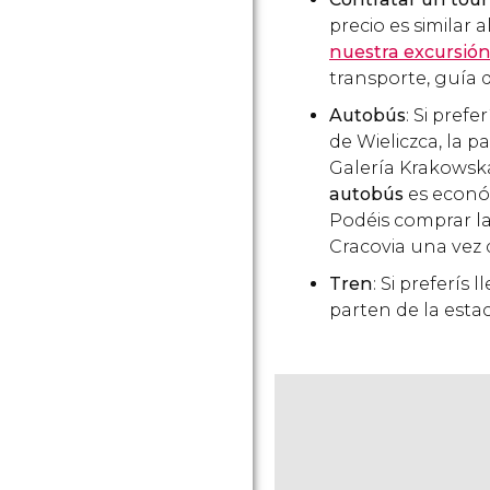
precio es similar a
nuestra excursión
transporte, guía 
Autobús
: Si prefe
de Wieliczca, la 
Galería Krakowska 
autobús
es econó
Podéis comprar la
Cracovia una vez 
Tren
: Si preferís 
parten de la estac