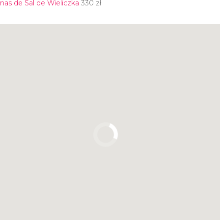
inas de Sal de Wieliczka
330
zł
Pulsa para usar el mapa