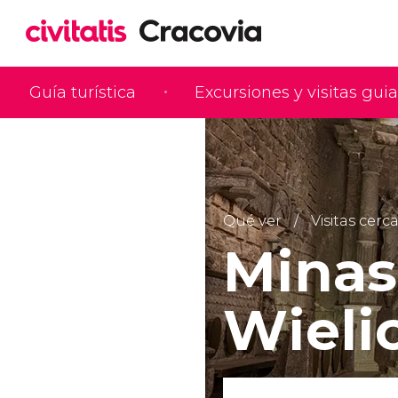
Guía turística
Excursiones y visitas gui
Qué ver
Visitas cerc
Minas
Wieli