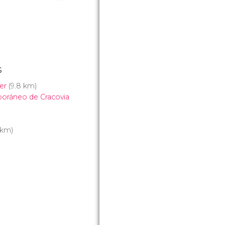
s
er
(9.8 km)
oráneo de Cracovia
 km)