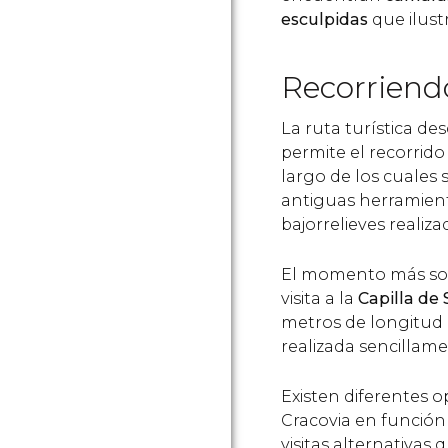
esculpidas
que ilustr
Recorriend
La ruta turística de
permite el recorrido 
largo de los cuales
antiguas herramient
bajorrelieves realiz
El momento más sor
visita a la
Capilla de 
metros de longitud
realizada sencillame
Existen diferentes o
Cracovia en función 
visitas alternativas