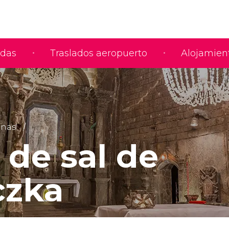
adas
Traslados aeropuerto
Alojamien
anas
 de sal de
czka