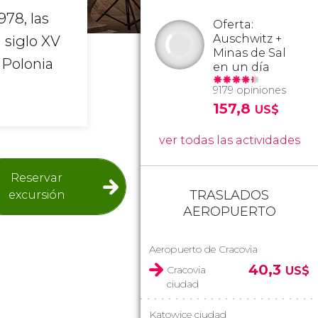
978, las
Oferta:
Auschwitz +
 siglo XV
Minas de Sal
 Polonia
en un día
9179 opiniones
157,8
US$
ver todas las actividades
Reservar
TRASLADOS
excursión
AEROPUERTO
Aeropuerto de Cracovia
40,3
Cracovia
US$
ciudad
Katowice ciudad