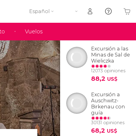
Español
to
Vuelos
Tu carrito está vacío
Excursión a las
Minas de Sal de
Wieliczka
12073 opiniones
88,2
US$
Excursión a
Auschwitz-
Birkenau con
guía
30131 opiniones
68,2
US$