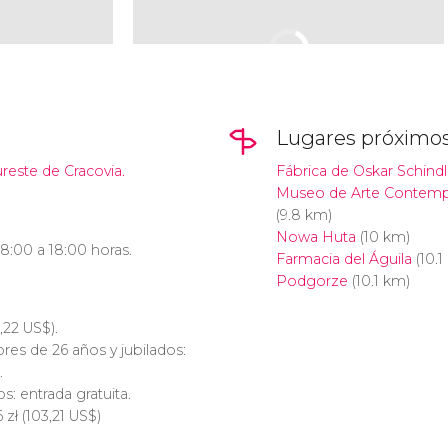
Lugares próximo
ureste de Cracovia.
Fábrica de Oskar Schindl
Museo de Arte Contemp
(9.8 km)
Nowa Huta
(10 km)
 8:00 a 18:00 horas.
Farmacia del Águila
(10.1
Podgorze
(10.1 km)
,22
US$
).
es de 26 años y jubilados:
.
: entrada gratuita.
86
zł
(103,21
US$
)