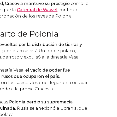
ad, Cracovia mantuvo su prestigio
como lo
e que la
Catedral de Wawel
continuó
oronación de los reyes de Polonia.
arto de Polonia
evueltas por la distribución de tierras y
 "guerras cosacas". Un noble polaco,
derrotó y expulsó a la dinastía Vasa.
inastía Vasa,
el vacío de poder fue
 rusos que ocuparon el país
.
on los suecos los que llegaron a ocupar
ndo a la propia Cracovia.
sacas
Polonia perdió su supremacía
ruinada
. Rusia se anexionó a Ucrania, que
polaca.