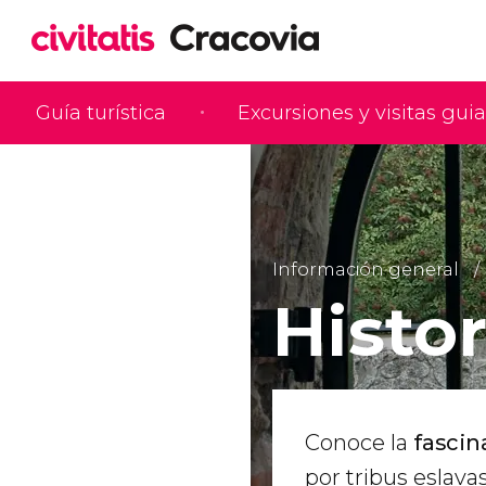
Guía turística
Excursiones y visitas gui
Información general
Histor
Conoce la
fascin
por tribus eslav