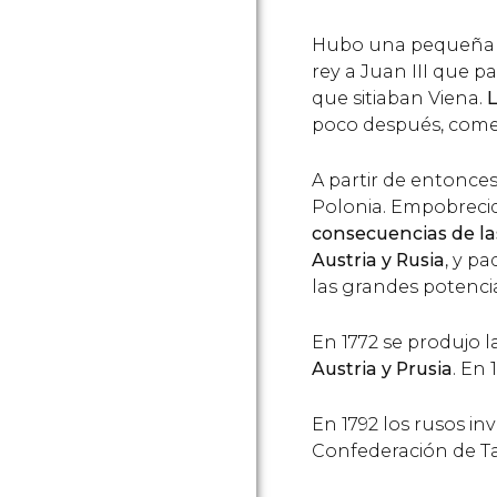
Hubo una pequeña r
rey a Juan III que pa
que sitiaban Viena.
L
poco después, comen
A partir de entonces 
Polonia. Empobreci
consecuencias de las
Austria y Rusia
, y p
las grandes potenci
En 1772 se produjo l
Austria y Prusia
. En
En 1792 los rusos in
Confederación de T