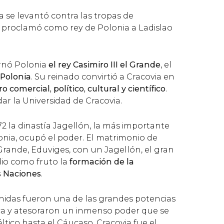
ia se levantó contra las tropas de
 proclamó como rey de Polonia a Ladislao
ernó Polonia
el rey Casimiro III el Grande
, el
 Polonia
. Su reinado convirtió a Cracovia en
 comercial, político, cultural y científico
.
r la Universidad de Cracovia.
2 la dinastía Jagellón, la más importante
lonia, ocupó el poder. El matrimonio de
l Grande, Eduviges, con un Jagellón, el gran
dio como fruto la
formación de la
s Naciones
.
unidas fueron una de las grandes potencias
ca y atesoraron un inmenso poder que se
ltico hasta el Cáucaso. Cracovia fue el