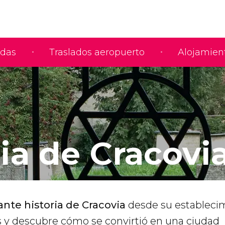
adas
Traslados aeropuerto
Alojamien
ia de Cracovi
ante historia de Cracovia
desde su estableci
as y descubre cómo se convirtió en una ciudad