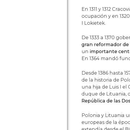
En 1311 y 1312 Cracov
ocupación y en 1320
I Lokietek.
De 1333 a 1370 gob
gran reformador de
un
importante centro
En 1364 mandó funda
Desde 1386 hasta 157
de la historia de Po
una hija de Luis I e
duque de Lituania, 
República de las Do
Polonia y Lituania 
europeas de la épo
extendía desde el Bá