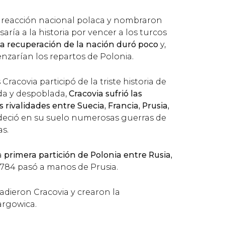
eacción nacional polaca y nombraron
saría a la historia por vencer a los turcos
a recuperación de la nación duró poco
y,
zarían los repartos de Polonia.
Cracovia participó de la triste historia de
da y despoblada,
Cracovia sufrió las
 rivalidades entre Suecia, Francia, Prusia,
adeció en su suelo numerosas guerras de
as.
a
primera partición de Polonia entre Rusia,
 1784 pasó a manos de Prusia.
vadieron Cracovia y crearon la
argowica.