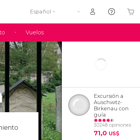
Español
to
Vuelos
Tu carrito está vacío
a
Excursión a
Auschwitz-
Birkenau con
guía
30248 opiniones
miento
71,0
US$