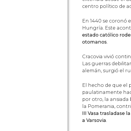
centro político de a
En 1440 se coronó en
Hungría. Este acont
estado católico rod
otomanos
.
Cracovia vivió cont
Las guerras debilita
alemán, surgió el ru
El hecho de que el
paulatinamente hacia
por otro, la ansiada
la Pomerania, contr
III Vasa trasladase l
a Varsovia
.