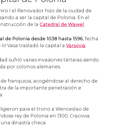
iro I el Renovador hizo de la ciudad de
sando a ser la capital de Polonia. En el
 construcción de la
Catedral de Wawel
.
al de Polonia desde 1038 hasta 1596
, fecha
I Vasa trasladó la capital a
Varsovia
.
iudad sufrió varias invasiones tártaras siendo
ada por colonos alemanes.
a de franquicia, acogiéndose al derecho de
a de la importante penetración e
a.
eligieron para el trono a Wenceslao de
ose rey de Polonia en 1300. Cracovia
una dinastía checa.