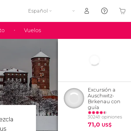
Español
to
Vuelos
Tu carrito está vacío
a
Excursión a
Auschwitz-
Birkenau con
guía
30249 opiniones
ezcla
71,0
US$
sus