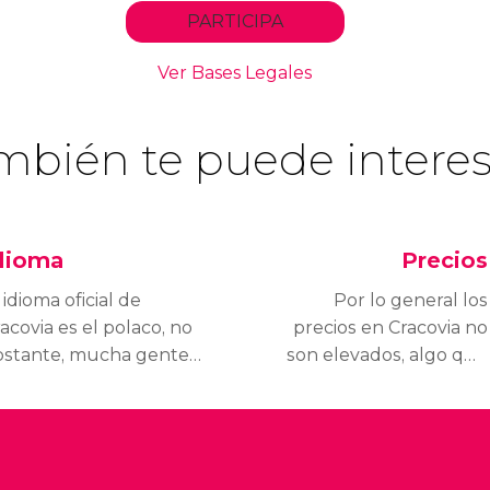
mbién te puede interes
dioma
Precios
 idioma oficial de
Por lo general los
acovia es el polaco, no
precios en Cracovia no
bstante, mucha gente,
son elevados, algo que
specialmente las
ofrece la posibilidad de
ersonas que trabajan
disfrutar de la ciudad
 el sector turístico,
tanto a los que tienen
uentan con muy buen
un presupuesto