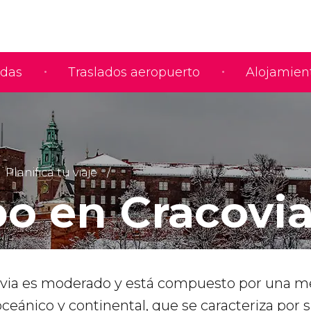
adas
Traslados aeropuerto
Alojamien
Planifica tu viaje
o en Cracovi
ovia es moderado y está compuesto por una m
oceánico y continental, que se caracteriza por 