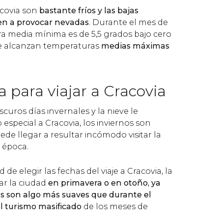
acovia son
bastante fríos y las bajas
en a provocar nevadas
. Durante el mes de
a media mínima es de 5,5 grados bajo cero
se alcanzan temperaturas
medias máximas
 para viajar a Cracovia
scuros días invernales y la nieve le
special a Cracovia, los inviernos son
de llegar a resultar incómodo visitar la
 época.
ad de elegir las fechas del viaje a Cracovia, la
tar la ciudad
en primavera o en otoño, ya
s son algo más suaves que durante el
el turismo masificado
de los meses de