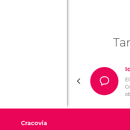
Ta
I
El
Cr
o
e
p
en
Cracovia
c