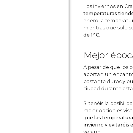
Los inviernos en Cr
temperaturas tiend
enero la temperatur
mientras que solo 
de 1º C
.
Mejor época
A pesar de que los o
aportan un encanto e
bastante duros y pue
ciudad durante esta
Si tenéis la posibilid
mejor opción es visi
que las temperatura
invierno y evitaréis 
verano.