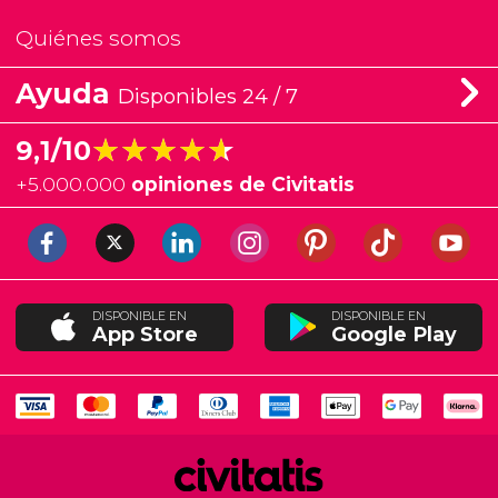
Quiénes somos
Ayuda
Disponibles 24 / 7
★★★★★
★★★★★
9,1/10
+
5.000.000
opiniones de Civitatis
DISPONIBLE EN
DISPONIBLE EN
App Store
Google Play