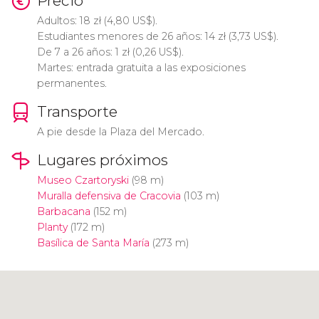
Precio
Adultos: 18
zł
(4,80
US$
).
Estudiantes menores de 26 años: 14
zł
(3,73
US$
).
De 7 a 26 años: 1
zł
(0,26
US$
).
Martes: entrada gratuita a las exposiciones
permanentes.
Transporte
A pie desde la Plaza del Mercado.
Lugares próximos
Museo Czartoryski
(98 m)
Muralla defensiva de Cracovia
(103 m)
Barbacana
(152 m)
Planty
(172 m)
Basílica de Santa María
(273 m)
Pulsa para usar el mapa