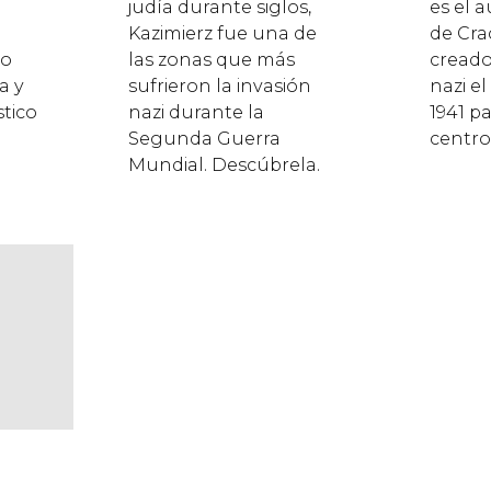
judía durante siglos,
es el 
Kazimierz fue una de
de Cra
co
las zonas que más
creado
a y
sufrieron la invasión
nazi e
stico
nazi durante la
1941 pa
Segunda Guerra
centro
Mundial. Descúbrela.