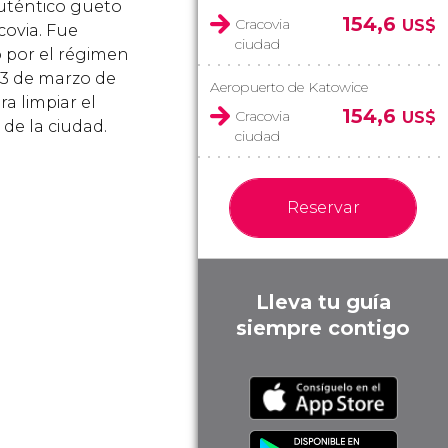
auténtico gueto
154,6
Cracovia
US$
covia. Fue
ciudad
 por el régimen
l 3 de marzo de
Aeropuerto de Katowice
ra limpiar el
154,6
Cracovia
US$
 de la ciudad.
ciudad
Reservar
Lleva tu guía
siempre contigo