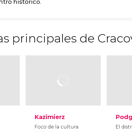
ntro histórico
.
as principales de Craco
Kazimierz
Podg
Foco de la cultura
El dis