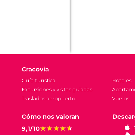
Cracovia
Guía turística
Hoteles
Excursiones y visitas guiadas
Apartam
Traslados aeropuerto
Vuelos
Cómo nos valoran
Descar
★★★★★
★★★★★
9,1/10