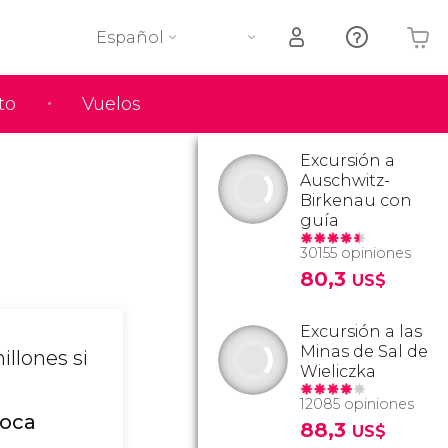
Español
to
Vuelos
Tu carrito está vacío
Excursión a
Auschwitz-
Birkenau con
guía
30155 opiniones
80,3
US$
Excursión a las
Minas de Sal de
illones si
Wieliczka
12085 opiniones
poca
88,3
US$