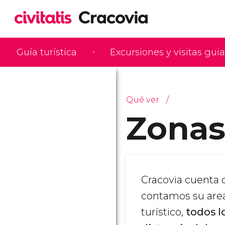
Guía turística
Excursiones y visitas gui
Qué ver
Zonas
Cracovia cuenta c
contamos su area
turístico,
todos l