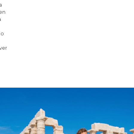
a
 en
a
lo
ver