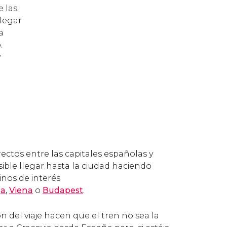
e las
llegar
a
.
y
rectos entre las capitales españolas y
sible llegar hasta la ciudad haciendo
inos de interés
ga
,
Viena
o
Budapest
.
ón del viaje hacen que el tren no sea la