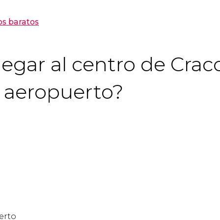
os baratos
egar al centro de Crac
l aeropuerto?
erto