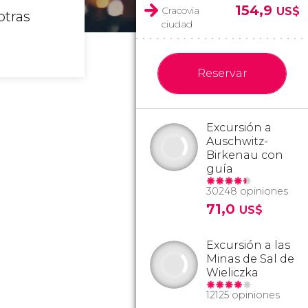
154,9
Cracovia
US$
otras
ciudad
Reservar
Excursión a
Auschwitz-
Birkenau con
guía
30248 opiniones
71,0
US$
Excursión a las
Minas de Sal de
Wieliczka
12125 opiniones