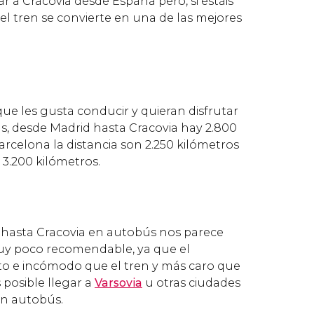
r a Cracovia desde España pero, si estáis
el tren se convierte en una de las mejores
que les gusta conducir y quieran disfrutar
as, desde
Madrid hasta Cracovia hay 2.800
rcelona la distancia son 2.250 kilómetros
3.200 kilómetros.
 hasta Cracovia en autobús nos parece
y poco recomendable, ya que el
to e incómodo que el tren y más caro que
s posible llegar a
Varsovia
u otras ciudades
en autobús.