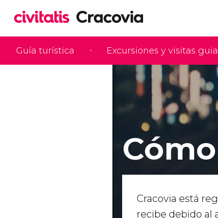
Guía turística
Excursiones y visitas gui
Cómo 
Cracovia está re
recibe debido al