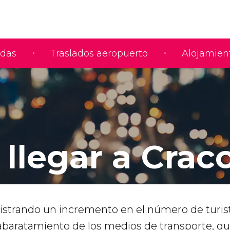
adas
Traslados aeropuerto
Alojamien
llegar a Crac
gistrando un incremento en el número de turis
 abaratamiento de los medios de transporte, q