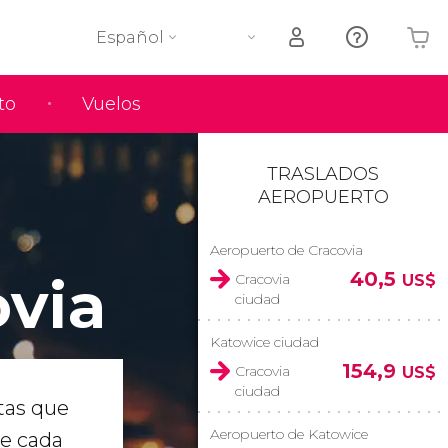
Español
to
Vuelos
Tu carrito está vacío
TRASLADOS
AEROPUERTO
Aeropuerto de Cracovia
ovia
40,5
Cracovia
US$
ciudad
Katowice ciudad
154,9
Cracovia
US$
ciudad
tas que
Aeropuerto de Katowice
ue cada