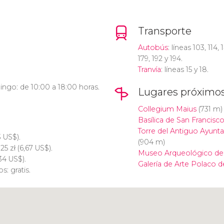
Transporte
Autobús
: líneas 103, 114, 
179, 192 y 194.
Tranvía
: líneas 15 y 18.
ngo: de 10:00 a 18:00 horas.
Lugares próximo
Collegium Maius
(731 m)
Basílica de San Francisco
Torre del Antiguo Ayunt
3
US$
).
(904 m)
 25
zł
(6,67
US$
).
Museo Arqueológico de 
,34
US$
).
Galería de Arte Polaco de
: gratis.
Pulsa para usar el mapa