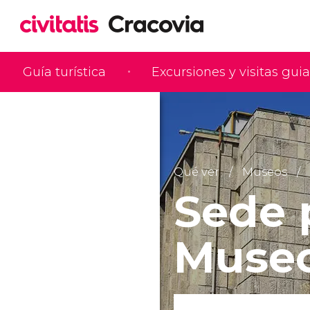
Guía turística
Excursiones y visitas gui
Qué ver
Museos
Sede 
Museo