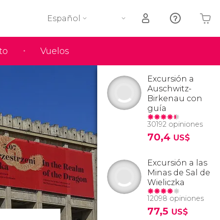
Español
to
Vuelos
Tu carrito está vacío
Excursión a
Auschwitz-
Birkenau con
guía
30192 opiniones
70,4
US$
Excursión a las
Minas de Sal de
Wieliczka
12098 opiniones
77,5
US$