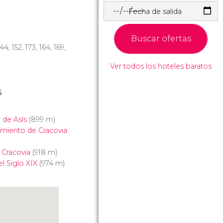
Fecha de salida
Buscar ofertas
144, 152, 173, 164, 169,
Ver todos los hoteles baratos
s
 de Asís
(899 m)
amiento de Cracovia
Cracovia
(918 m)
l Siglo XIX
(974 m)