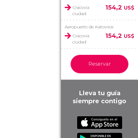
154,2
Cracovia
US$
ciudad
Aeropuerto de Katowice
154,2
Cracovia
US$
ciudad
Reservar
Lleva tu guía
siempre contigo