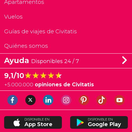
Apartamentos
Vuelos
Guías de viajes de Civitatis
Quiénes somos
Ayuda
Disponibles 24 / 7
★★★★★
★★★★★
9,1/10
+
5.000.000
opiniones de Civitatis
DISPONIBLE EN
DISPONIBLE EN
App Store
Google Play