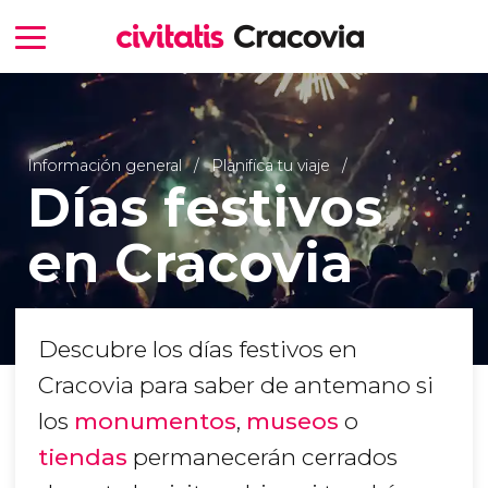
Información general
Planifica tu viaje
Días festivos
en Cracovia
Descubre los días festivos en
Cracovia para saber de antemano si
los
monumentos
,
museos
o
tiendas
permanecerán cerrados