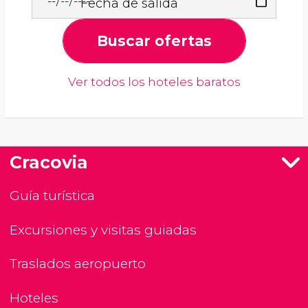
Fecha de salida
Buscar ofertas
Ver todos los hoteles baratos
Cracovia
Guía turística
Excursiones y visitas guiadas
Traslados aeropuerto
Hoteles