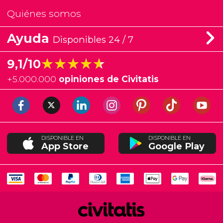
Quiénes somos
Ayuda
Disponibles 24 / 7
★★★★★
★★★★★
9,1/10
+
5.000.000
opiniones de Civitatis
DISPONIBLE EN
DISPONIBLE EN
App Store
Google Play