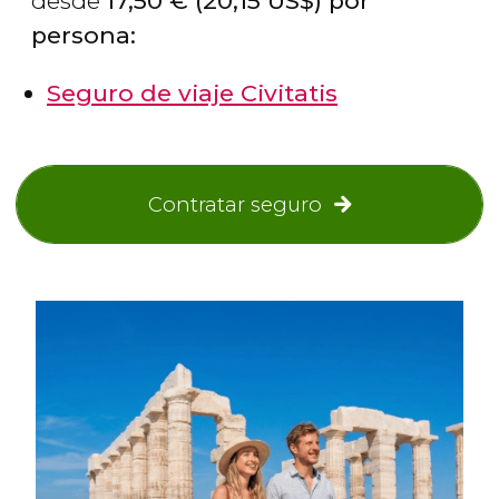
desde
17,50
€
(20,15
US$
) por
persona:
Seguro de viaje Civitatis
Contratar seguro