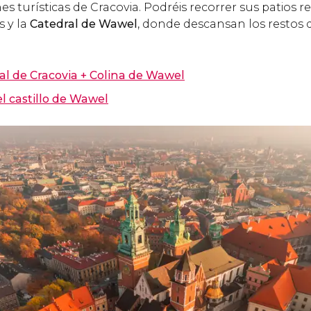
es turísticas de Cracovia. Podréis recorrer sus patios r
 y la
Catedral de Wawel
, donde descansan los restos d
ral de Cracovia + Colina de Wawel
el castillo de Wawel