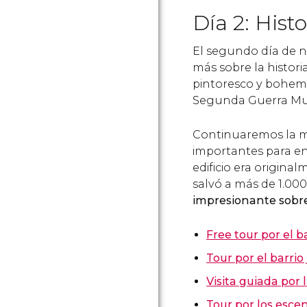
Día 2: Histo
El segundo día de n
más sobre la histori
pintoresco y bohem
Segunda Guerra Mu
Continuaremos la m
importantes para en
edificio era origina
salvó a más de 1.00
impresionante sobre
Free tour por el b
Tour por el barrio
Visita guiada por 
Tour por los escen