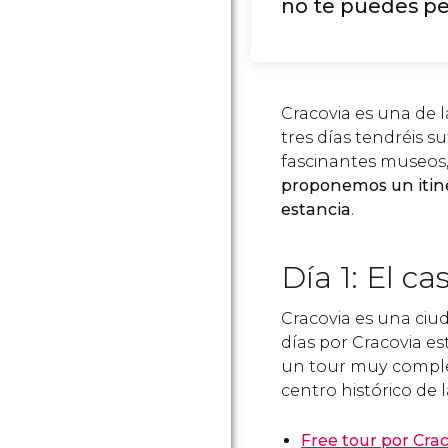
no te puedes pe
Cracovia es una de l
tres días tendréis s
fascinantes museos
proponemos un itine
estancia
.
Día 1: El c
Cracovia es una ciud
días por Cracovia es
un tour muy complet
centro histórico de l
Free tour por Cra