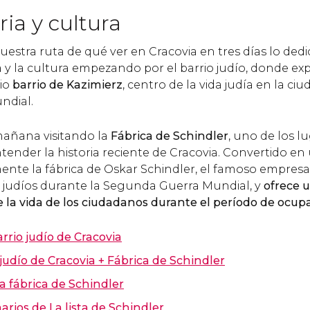
ria y cultura
uestra ruta de qué ver en Cracovia en tres días lo de
a y la cultura empezando por el barrio judío, donde ex
io
barrio de Kazimierz
, centro de la vida judía en la ci
ndial.
añana visitando la
Fábrica de Schindler
, uno de los l
tender la historia reciente de Cracovia. Convertido en
lmente la fábrica de Oskar Schindler, el famoso empre
0 judíos durante la Segunda Guerra Mundial, y
ofrece 
 la vida de los ciudadanos durante el período de ocup
arrio judío de Cracovia
 judío de Cracovia + Fábrica de Schindler
la fábrica de Schindler
arios de La lista de Schindler