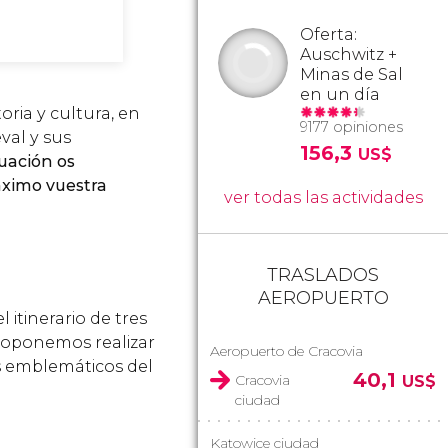
Oferta:
Auschwitz +
Minas de Sal
en un día
oria y cultura, en
9177 opiniones
val y sus
156,3
US$
uación os
áximo vuestra
ver todas las actividades
TRASLADOS
AEROPUERTO
itinerario de tres
proponemos realizar
Aeropuerto de Cracovia
s emblemáticos del
40,1
Cracovia
US$
ciudad
Katowice ciudad