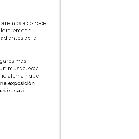
dicaremos a conocer
ploraremos el
udad antes de la
ugares más
 un museo, este
sario alemán que
una exposición
ación nazi
.