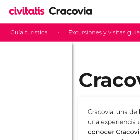
Guía turística
Excursiones y visitas gui
Cracov
Cracovia, una de 
una experiencia ú
conocer Cracovi