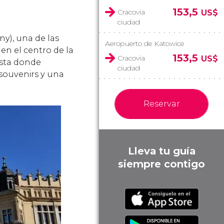
153,5
Cracovia
US$
ciudad
y), una de las
Aeropuerto de Katowice
en el centro de la
153,5
Cracovia
US$
ista donde
ciudad
souvenirs y una
Reservar
Lleva tu guía
siempre contigo