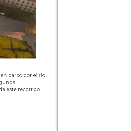
n barco por el río
algunos
e este recorrido