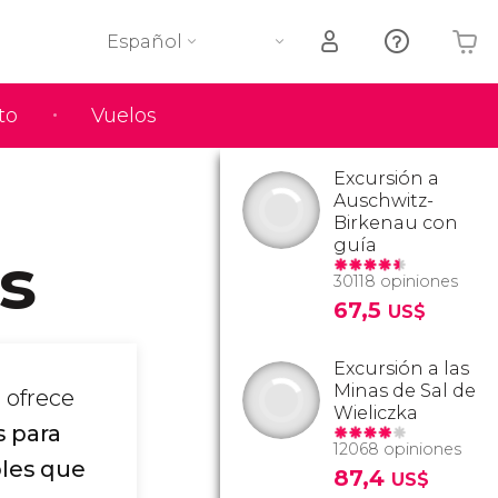
Español
to
Vuelos
Tu carrito está vacío
Excursión a
Auschwitz-
Birkenau con
guía
as
30118 opiniones
67,5
US$
Excursión a las
Minas de Sal de
, ofrece
Wieliczka
s para
12068 opiniones
bles que
87,4
US$