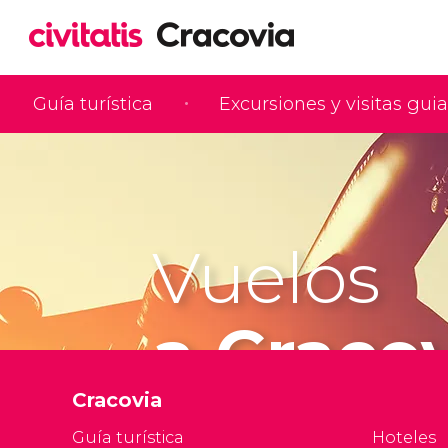
Guía turística
Excursiones y visitas gui
Vuelos
a Craco
Cracovia
Guía turística
Hoteles