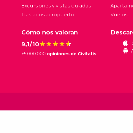
Excursiones y visitas guiadas
Apartam
Traslados aeropuerto
Vuelos
Cómo nos valoran
Descar
★★★★★
★★★★★
9,1/10
+
5.000.000
opiniones de Civitatis