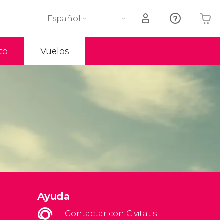
Español
to
Vuelos
Tu carrito está vacío
Ayuda
Contactar con Civitatis