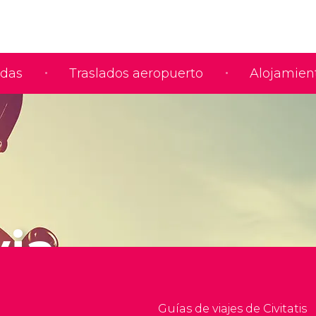
adas
Traslados aeropuerto
Alojamien
via
Guías de viajes de Civitatis