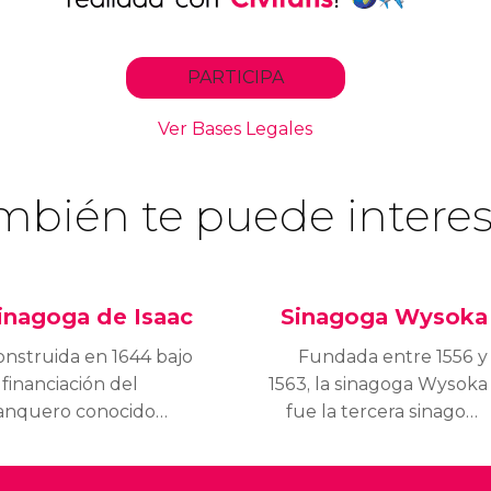
mbién te puede interes
inagoga de Isaac
Sinagoga Wysoka
onstruida en 1644 bajo
Fundada entre 1556 y
 financiación del
1563, la sinagoga Wysoka
anquero conocido
fue la tercera sinagoga
mo Isaac "el rico", la
de Kazimierz y una de
inagoga de Isaac
las primeras que se