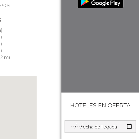
y 904.
s
)
)
)
)
52 m)
HOTELES EN OFERTA
Fecha de llegada