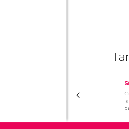
Ta
S
C
la
b
co
S