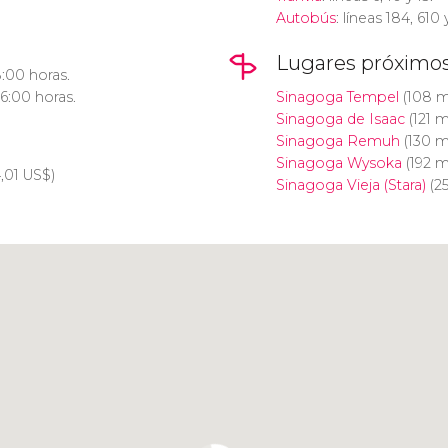
Autobús
: líneas 184, 610 
Lugares próximo
8:00 horas.
16:00 horas.
Sinagoga Tempel
(108 m
Sinagoga de Isaac
(121 m
Sinagoga Remuh
(130 m
Sinagoga Wysoka
(192 m
,01
US$
)
Sinagoga Vieja (Stara)
(2
Pulsa para usar el mapa