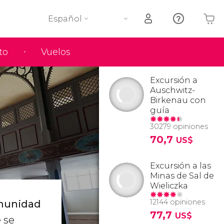
Español
to
Vuelos
Tu carrito está vacío
Excursión a
Auschwitz-
Birkenau con
guía
30279 opiniones
70,7
US$
Excursión a las
Minas de Sal de
Wieliczka
12144 opiniones
omunidad
77,7
US$
 se