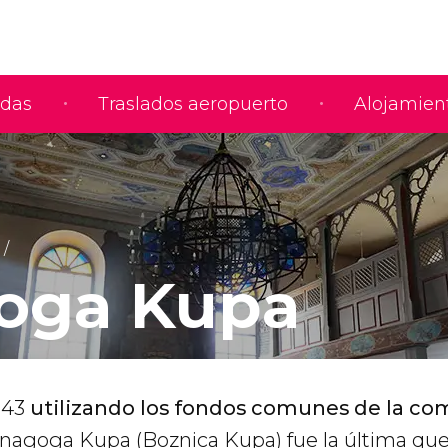
adas
Traslados aeropuerto
Alojamien
oga Kupa
643
utilizando los fondos comunes de la c
Sinagoga Kupa (Boznica Kupa) fue la última que