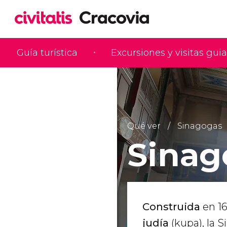
Guía turística
Excursiones y visitas gui
Qué ver
Sinagogas
Sinag
Construida
en 1
judía
(kupa), la 