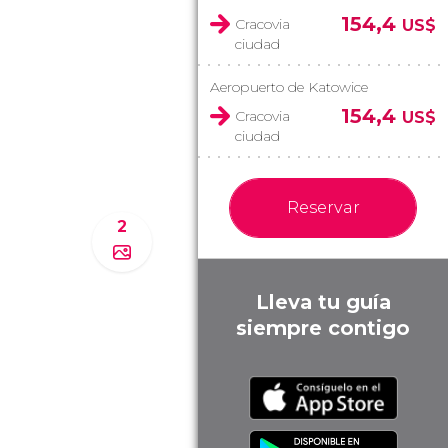
154,4
Cracovia
US$
ciudad
Aeropuerto de Katowice
154,4
Cracovia
US$
ciudad
Reservar
2
Lleva tu guía
siempre contigo