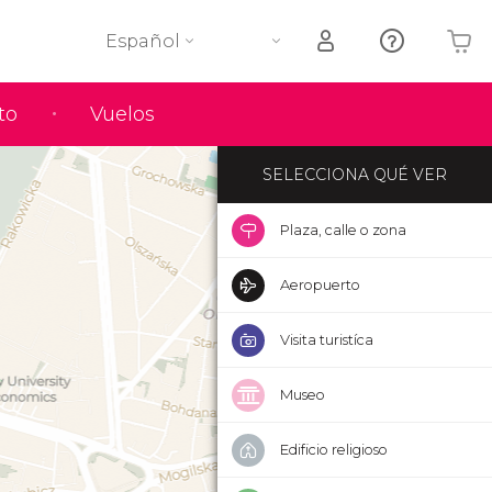
Español
Tu carrito está vacío
to
Vuelos
SELECCIONA QUÉ VER
Plaza, calle o zona
Aeropuerto
Visita turistíca
Museo
Edificio religioso