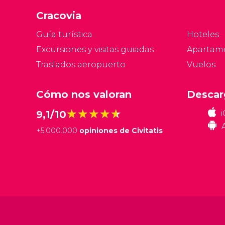
vi
Cracovia
p
Cr
Guía turística
Hoteles
va
Excursiones y visitas guiadas
Apartam
i
Traslados aeropuerto
Vuelos
t
Cómo nos valoran
Descar
★★★★★
★★★★★
9,1/10
+
5.000.000
opiniones de Civitatis