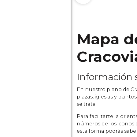
Mapa de
Cracovi
Información 
En nuestro plano de Cra
plazas, iglesias y punt
se trata.
Para facilitarte la orie
números de los iconos e
esta forma podrás saber