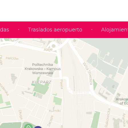
adas
Traslados aeropuerto
Alojamien