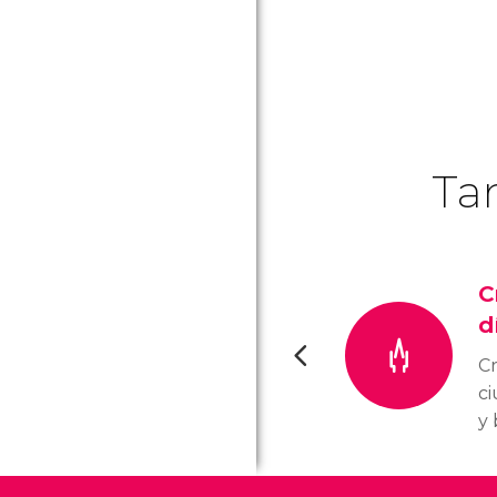
Ta
C
d
Cr
ci
y 
of
ún