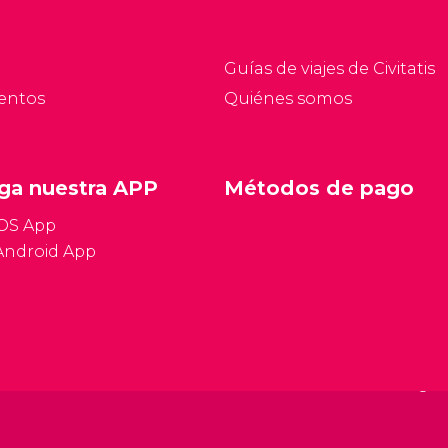
sitan. Si tienes tres días
el idioma, los días
ara conocer
festivos y muchas otras
acovia hay una
cuestiones relevantes.
Guías de viajes de Civitatis
riedad de lugares
entos
Quiénes somos
mprescindibles que no
e puedes perder.
ga nuestra APP
Métodos de pago
iOS App
Android App
Condiciones gen