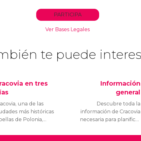
mbién te puede interes
racovia en tres
Información
ías
general
acovia, una de las
Descubre toda la
udades más históricas
información de Cracovia
bellas de Polonia,
necesaria para planificar
rece una experiencia
el viaje, como el horario
ica para quienes la
comercial de la ciudad,