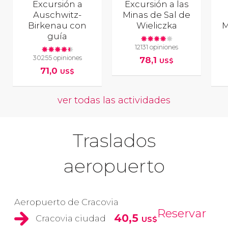
Excursión a
Excursión a las
Auschwitz-
Minas de Sal de
Birkenau con
Wieliczka
M
guía
12131 opiniones
30255 opiniones
78,1
US$
71,0
US$
ver todas las actividades
Traslados
aeropuerto
Aeropuerto de Cracovia
Reservar
40,5
Cracovia ciudad
US$