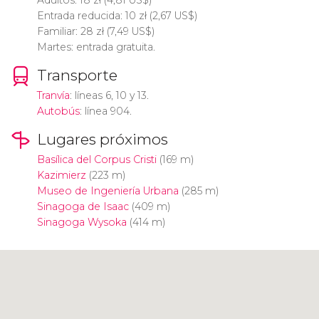
Adultos: 18
zł
(4,81
US$
)
Entrada reducida: 10
zł
(2,67
US$
)
Familiar: 28
zł
(7,49
US$
)
Martes: entrada gratuita.
Transporte
Tranvía
: líneas 6, 10 y 13.
Autobús
: línea 904.
Lugares próximos
Basílica del Corpus Cristi
(169 m)
Kazimierz
(223 m)
Museo de Ingeniería Urbana
(285 m)
Sinagoga de Isaac
(409 m)
Sinagoga Wysoka
(414 m)
Pulsa para usar el mapa