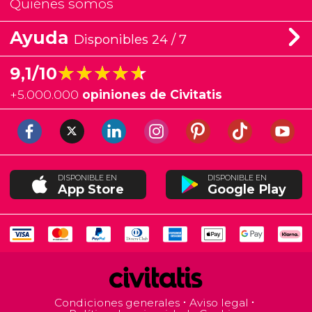
Quiénes somos
Ayuda
Disponibles 24 / 7
★★★★★
★★★★★
9,1/10
+
5.000.000
opiniones de Civitatis
DISPONIBLE EN
DISPONIBLE EN
App Store
Google Play
Condiciones generales
Aviso legal