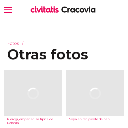
Fotos
Otras fotos
Pierogi, empanadilla típica de
Sopa en recipiente de pan
Polonia