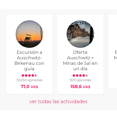
Excursión a
Oferta:
E
Auschwitz-
Auschwitz +
M
Birkenau con
Minas de Sal en
guía
un día
30260 opiniones
9211 opiniones
71,0
158,6
US$
US$
ver todas las actividades