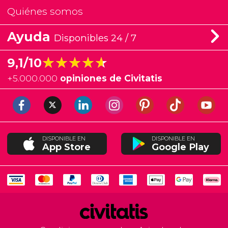
Quiénes somos
Ayuda
Disponibles 24 / 7
★★★★★
★★★★★
9,1/10
+
5.000.000
opiniones de Civitatis
DISPONIBLE EN
DISPONIBLE EN
App Store
Google Play